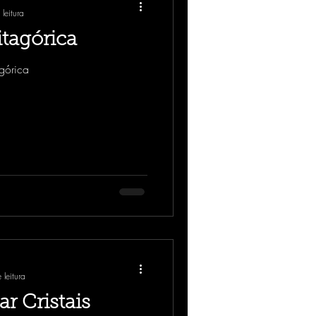
leitura
tagórica
górica
 leitura
 Cristais