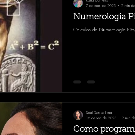
Katia Dametto
7 de mar. de 2023
2 min de 
Numerologia Pi
Cálculos da Numerologia Pita
Soul Denise Lima
16 de fev. de 2023
2 min de
Como programar