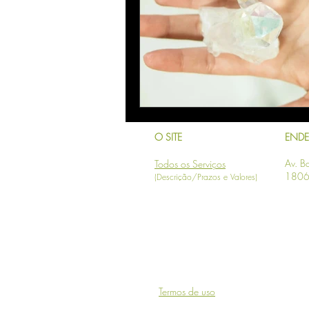
O SITE
END
Av. Ba
Todos os Serviços
1806 
(Descrição/Prazos e Valores)
Termos de uso