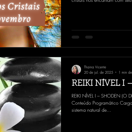
cristais nos encantam com seus
Mas eles são muito mais que 
nós é sensacional: assim como 
também possuem uma frequênci
minerais, pertencem ao segund
de nós, seres humanos. ​ Objetiv
esta técnica
Thaina Vicente
20 de jul. de 2025
1 min de 
REIKI NÍVEL I
REIKI NÍVEL I – SHODEN (O D
Conteúdo Programático Carga
sistema natural de...