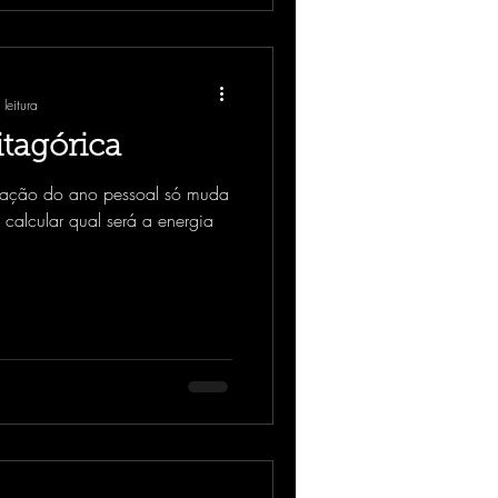
leitura
tagórica
bração do ano pessoal só muda
 calcular qual será a energia