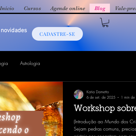
Início
Cursos
Agende online
Blog
Vale-pre
 novidades
CADASTRE-SE
ogia
Astrologia
Katia Dametto
6 de set. de 2025
1 min de l
Workshop sobre
(Introdução ao Mundo dos Cri
Sejam pedras comuns, precios