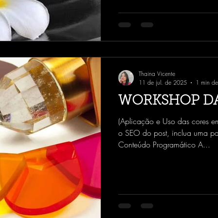
Thaina Vicente
11 de jul. de 2025
1 min de 
WORKSHOP DA
(Aplicação e Uso das cores em
o SEO do post, inclua uma pal
Conteúdo Programático A...