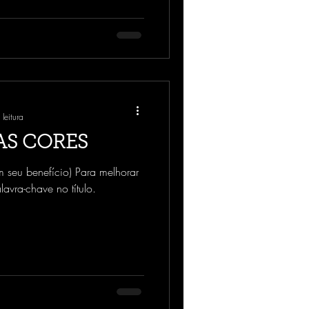
leitura
S CORES
 seu benefício) Para melhorar
avra-chave no título.