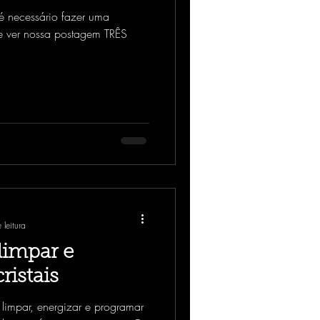
 é necessário fazer uma
de ver nossa postagem TRÊS
.
 leitura
limpar e
ristais
 limpar, energizar e programar