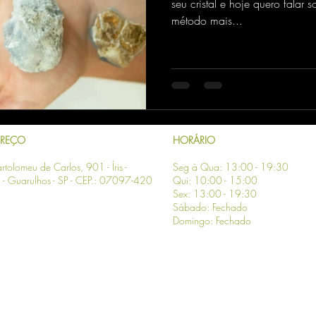
seu cristal e hoje quero falar 
método mais...
EREÇO
HORÁRIO
rtolomeu de Carlos, 901 - Íris -
Seg à Qua: 13:00 - 19:30
- Guarulhos - SP
- CEP.: 07097-420
Qui: 10:00 - 15:00
Sex: 13:00 - 19:30
Sábado: Fechado
Domingo: Fechado