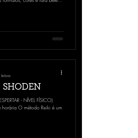
 formatos, cores e rara beleza.
isso, e o que podem fazer por
tudo no universo, os cristais
a vibracional e, por serem
o plano de existência, abaixo
o : Possibilita a você utilizar
leitura
 – SHODEN
ESPERTAR - NÍVEL FÍSICO)
 horária O método Reiki é um