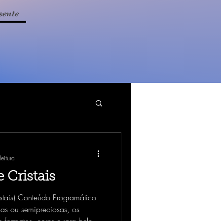
sente
eitura
 Cristais
stais) Conteúdo Programático
as ou semipreciosas, os