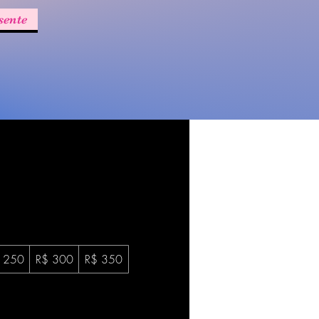
sente
 250
R$ 300
R$ 350