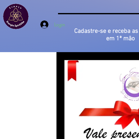
Login
Cadastre-se e receba as
em 1ª mão