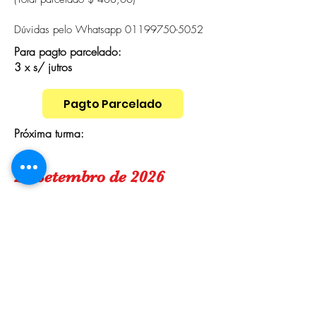
Dúvidas pelo Whatsapp
01199750-5052
Para pagto parcelado:
3 x s/ jutros
Pagto Parcelado
Próxima turma:
20 Setembro de 2026
O SITE
Todos os Serviços
(Descrição/Prazos e Valores)
ENDEREÇO
Av. Bartolomeu de Carlos, 901 - Íris - 1806 -