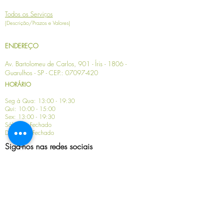
Todos os Serviços
(Descrição/Prazos e Valores)
ENDEREÇO
Av. Bartolomeu de Carlos, 901 - Íris - 1806 -
Guarulhos - SP
- CEP.:
07097-420
HORÁRIO
Seg à Qua: 13:00 - 19:30
Qui: 10:00 - 15:00
Sex: 13:00 - 19:30
Sábado: Fechado
Domingo: Fechado
Siga-nos nas redes sociais
Termos de uso
Aviso
e
Política do Privacidade