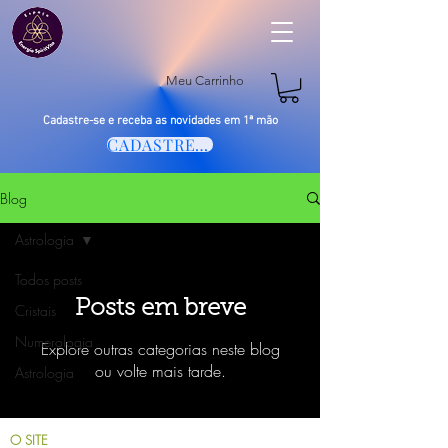
Meu Carrinho
Cadastre-se e receba as novidades em 1ª mão
CADASTRE-SE
Blog
Astrologia
Todos posts
Posts em breve
Cristais
Numerologia
Explore outras categorias neste blog
ou volte mais tarde.
Astrologia
O SITE