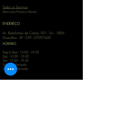
Todos os Serviços
(Descrição/Prazos e Valores)
ENDEREÇO
Av. Bartolomeu de Carlos, 901 - Íris - 1806 -
Guarulhos - SP
- CEP.:
07097-420
HORÁRIO
Seg à Qua: 13:00 - 19:30
Qui: 10:00 - 15:00
Sex: 13:00 - 19:30
Sábado: Fechado
Domingo: Fechado
Siga-nos nas redes sociais
Termos de uso
Aviso
e
Política do Privacidade