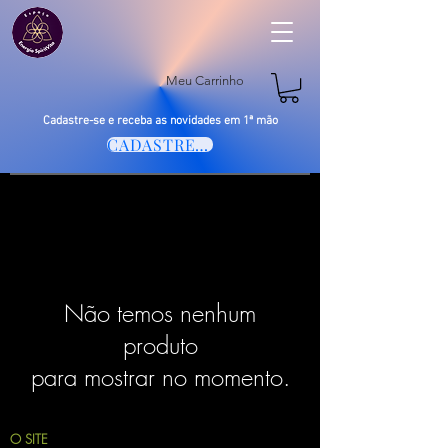
Meu Carrinho
Cadastre-se e receba as novidades em 1ª mão
CADASTRE-SE
Não temos nenhum
produto
para mostrar no momento.
O SITE