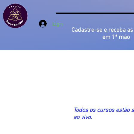
Login
Cadastre-se e receba as
em 1ª mão
Todos os cursos estão s
ao vivo.