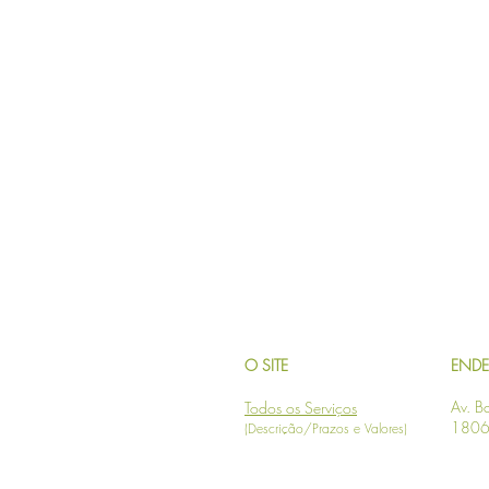
O SITE
END
Av. Ba
Todos os Serviços
1806 
(Descrição/Prazos e Valores)