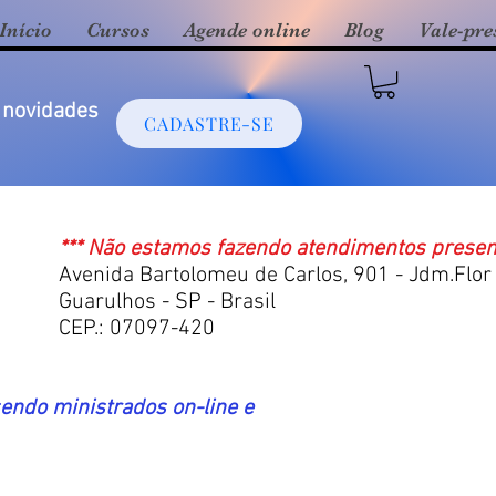
Início
Cursos
Agende online
Blog
Vale-pre
 novidades
CADASTRE-SE
*** Não estamos fazendo atendimentos presen
Avenida Bartolomeu de Carlos, 901 - Jdm.Flo
Guarulhos - SP - Brasil
CEP.: 07097-420
endo ministrados on-line e