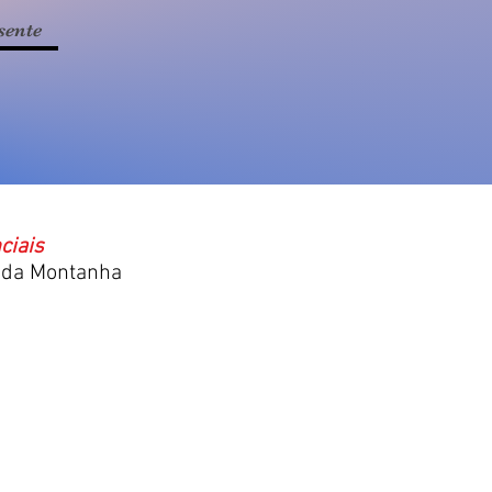
sente
ciais
r da Montanha