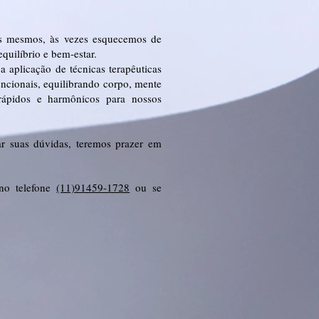
ós mesmos, às vezes esquecemos de
quilíbrio e bem-estar.
a aplicação de técnicas terapêuticas
ncionais, equilibrando corpo, mente
s rápidos e harmônicos para nossos
r suas dúvidas, teremos prazer em
no telefone
(11)91459-1728
ou se