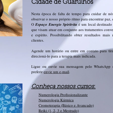
Cidade de Guarulhos
Nesta época de falta de tempo para cuidar de n
observar o nosso próprio ritmo para encontrar paz, e
O
Espaço Energio Spiritvita
é um local destinado 
que visam atuar em conjunto aos tratamentos conve
e espírito. Possibilitando obter resultados mai
clientes.
Agende um horário ou entre em contato para tira
direcioná-lo para a terapia mais indicada.
Ligue ou envie sua mensagem pelo WhatsApp 
preferir
envie um e-mail
.
Conheça nossos cursos
:
Numerologia Profissionalizante
Numerologia Kármica
Cromoterapia (Básico e Avançado)
Reiki (1, 2, 3 e Mestrado)