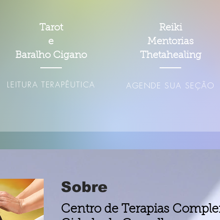
Tarot
Reiki
e
Mentorias
Baralho Cigano
Thetahealing
LEITURA TERAPÊUTICA
AGENDE SUA SEÇÃO
Sobre
Centro de Terapias Compl