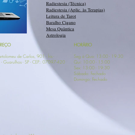
Radiestesia (Técnica)
Radiestesia (Aplic. às Terapias)
Leitura de Tarot
Baralho Cigano
Mesa Quântica
Astrologia
EREÇO
HORÁRIO
rtolomeu de Carlos, 901 - Íris -
Seg à Qua: 13:00 - 19:30
- Guarulhos - SP
- CEP.: 07097-420
Qui: 10:00 - 15:00
Sex: 13:00 - 19:30
Sábado: Fechado
Domingo: Fechado