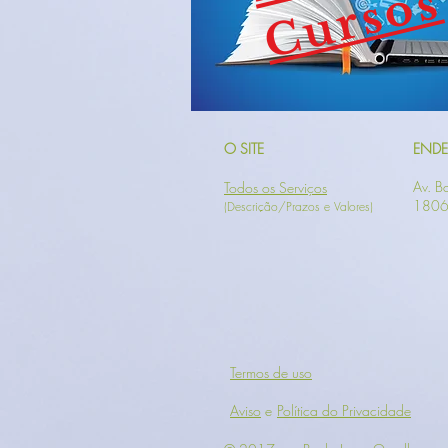
Cursos
O SITE
END
Av. Ba
Todos os Serviços
1806 
(Descrição/Prazos e Valores)
Termos de uso
Aviso
e
Política do Privacidade