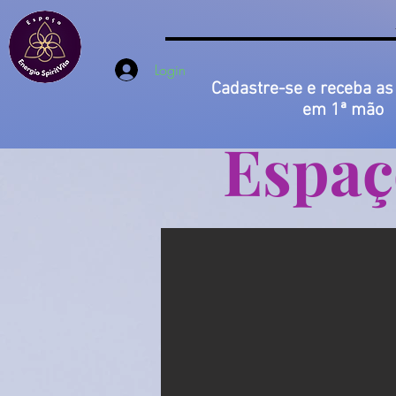
Login
Cadastre-se e receba as
em 1ª mão
Espaç