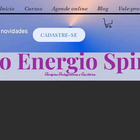
Início
Cursos
Agende online
Blog
Vale-pre
 novidades
CADASTRE-SE
o Energio Spir
Terapias Integrativas e Esotérica