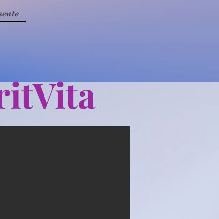
sente
itVita